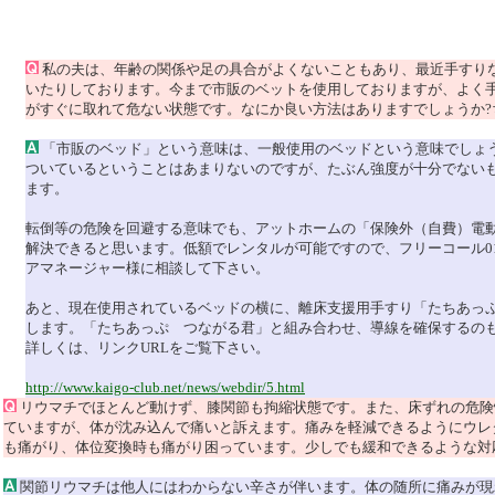
私の夫は、年齢の関係や足の具合がよくないこともあり、最近手すり
いたりしております。今まで市販のベットを使用しておりますが、よく
がすぐに取れて危ない状態です。なにか良い方法はありますでしょうか?
「市販のベッド」という意味は、一般使用のベッドという意味でしょ
ついているということはあまりないのですが、たぶん強度が十分でない
ます。
転倒等の危険を回避する意味でも、アットホームの「保険外（自費）電
解決できると思います。低額でレンタルが可能ですので、フリーコール0120
アマネージャー様に相談して下さい。
あと、現在使用されているベッドの横に、離床支援用手すり「たちあっぷ 
します。「たちあっぷ つながる君」と組み合わせ、導線を確保するの
詳しくは、リンクURLをご覧下さい。
http://www.kaigo-club.net/news/webdir/5.html
リウマチでほとんど動けず、膝関節も拘縮状態です。また、床ずれの危険
ていますが、体が沈み込んで痛いと訴えます。痛みを軽減できるようにウレ
も痛がり、体位変換時も痛がり困っています。少しでも緩和できるような対
関節リウマチは他人にはわからない辛さが伴います。体の随所に痛みが現