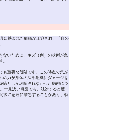
具に挟まれた組織が圧迫され、「血の
。
きないために、キズ（創）の状態が急
す。
ても重要な段階です。この時点で気が
れの力が身体の深部組織にダメージを
褥瘡としか診断されなかった病態につ
ました。一見浅い褥瘡でも、触診すると硬
も数週間後に急速に増悪することがあり、特