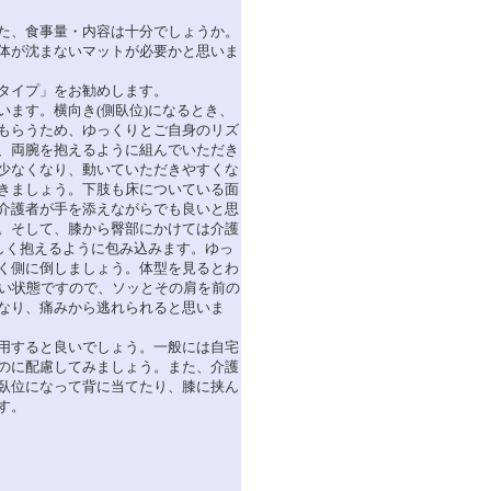
た、食事量・内容は十分でしょうか。
体が沈まないマットが必要かと思いま
イタイプ」をお勧めします。
ます。横向き(側臥位)になるとき、
もらうため、ゆっくりとご自身のリズ
、両腕を抱えるように組んでいただき
少なくなり、動いていただきやすくな
きましょう。下肢も床についている面
介護者が手を添えながらでも良いと思
。そして、膝から臀部にかけては介護
しく抱えるように包み込みます。ゆっ
く側に倒しましょう。体型を見るとわ
辛い状態ですので、ソッとその肩を前の
なり、痛みから逃れられると思いま
用すると良いでしょう。一般には自宅
のに配慮してみましょう。また、介護
臥位になって背に当てたり、膝に挟ん
す。