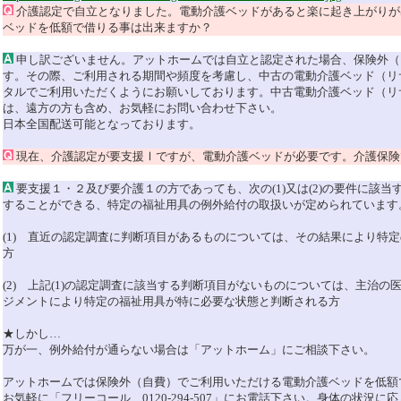
介護認定で自立となりました。電動介護ベッドがあると楽に起き上がりが
ベッドを低額で借りる事は出来ますか？
申し訳ございません。アットホームでは自立と認定された場合、保険外（
す。その際、ご利用される期間や頻度を考慮し、中古の電動介護ベッド（リ
タルでご利用いただくようにお願いしております。中古電動介護ベッド（リ
は、遠方の方も含め、お気軽にお問い合わせ下さい。
日本全国配送可能となっております。
現在、介護認定が要支援Ⅰですが、電動介護ベッドが必要です。介護保険
要支援１・２及び要介護１の方であっても、次の(1)又は(2)の要件に該
することができる、特定の福祉用具の例外給付の取扱いが定められています
(1) 直近の認定調査に判断項目があるものについては、その結果により特
方
(2) 上記(1)の認定調査に該当する判断項目がないものについては、主治
ジメントにより特定の福祉用具が特に必要な状態と判断される方
★しかし…
万が一、例外給付が通らない場合は「アットホーム」にご相談下さい。
アットホームでは保険外（自費）でご利用いただける電動介護ベッドを低額
お気軽に「フリーコール 0120-294-507」にお電話下さい。身体の状況