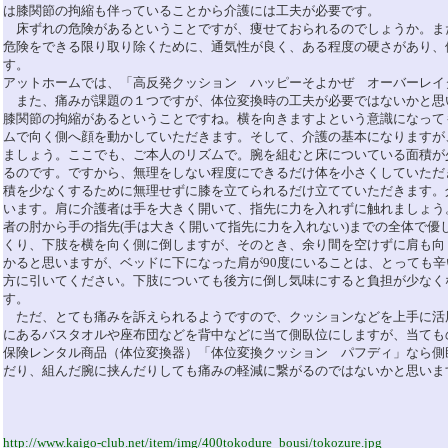
は膝関節の拘縮も伴っていることから介護には工夫が必要です。
床ずれの危険があるということですが、痩せておられるのでしょうか。ま
危険をできる限り取り除くために、通気性が良く、ある程度の硬さがあり、
す。
アットホームでは、「高反発クッション ハッピーそよかぜ オーバーレ
また、痛みが課題の１つですが、体位変換時の工夫が必要ではないかと思い
膝関節の拘縮があるということですね。横を向きますよという意識になって
ムで向く側へ顔を動かしていただきます。そして、介護の基本になりますが
ましょう。ここでも、ご本人のリズムで。腕を組むと床についている面積が
るのです。ですから、無理をしない程度にできるだけ体を小さくしていただ
積を少なくするために無理せずに膝を立てられるだけ立てていただきます。
います。肩に介護者は手を大きく開いて、指先に力を入れずに触れましょう
者の肘から手の指先(手は大きく開いて指先に力を入れない)までの全体で優
くり、下肢を横を向く側に倒しますが、そのとき、余り間を空けずに肩も向
かると思いますが、ベッドに下になった肩が90度にいることは、とっても
方に引いてください。下肢についても後方に倒し気味にすると負担が少なく
す。
ただ、とても痛みを訴えられるようですので、クッションなどを上手に活
にあるバスタオルや座布団などを背中などに当て側臥位にしますが、当ても
保険レンタル商品（体位変換器）「体位変換クッション パフディ」なら側
だり、組んだ腕に挟んだりしても痛みの軽減に繋がるのではないかと思いま
http://www.kaigo-club.net/item/img/400tokodure_bousi/tokozure.jpg