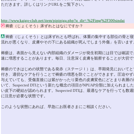
ただきます。詳しくはリンクURLをご覧下さい。
http://www.kaigo-club.net/item/pipipiga.php?q_dir=.%2Fimg%2F300sindai
褥瘡（じょくそう）床ずれとはなにですか？
褥瘡（じょくそう）とは床ずれとも呼ばれ、体重の集中する部位の骨と寝
流れが悪くなり、皮膚やその下にある組織が死んでしまう外傷」を言います
褥瘡は、表面から見えない内部組織のダメージが発生初期には目では確認で
速に増悪することがあります。毎日、注意深く皮膚を観察することが大切で
褥瘡のできはじめの状態である発赤（ステージⅠ）は、早期発見においてと
付き、適切なケアを行うことで褥瘡の増悪を防ぐことができます。圧迫やず
与えていても、受傷直後には紫がかったり栗色の皮膚変色にどとまり表層の
いて、Suspected DTIという新たな概念の項目がNPUAP分類に加えられ
い皮下の硬結が認められます。Suspected DTIは、最適なケアを行って
に注意が必要な状態です。
このような状態にあれば、早急にお医者さまにご相談ください。