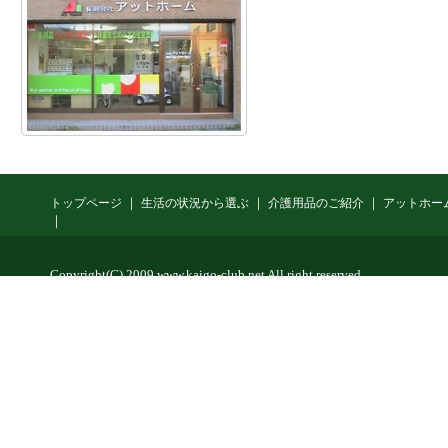
｜
｜
｜
トップページ
生活の状況から選ぶ
介護用品のご紹介
アットホー
｜
Copyright(C) 2009 www.kaigo-club.net All right reserved